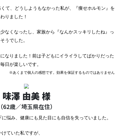
も痛くて、どうしようもなかった私が、『痩せホルモン』を
変わりました！
り少なくなったし、家族から『なんかスッキリしたね』っ
出そうでした。
きになりました！前は子どもにイライラしてばかりだった
て毎日が楽しいです。
※あくまで個人の感想です。効果を保証するものではありません
味澤 由美 様
（62歳／埼玉県在住）
下に悩み、健康にも見た目にも自信を失っていました。
かけていた私ですが、