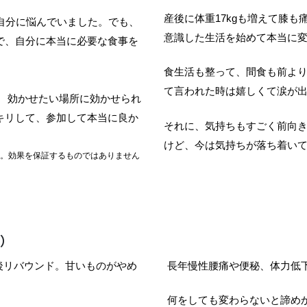
産後に体重17kgも増えて膝
自分に悩んでいました。
でも、
意識した生活を始めて本当に
で、
自分に本当に必要な食事を
食生活も整って、間食も前よ
て言われた時は嬉しくて涙が
、
効かせたい場所に効かせられ
キリして、参加して本当に良か
それに、気持ちもすごく前向
けど、今は気持ちが落ち着い
。効果を保証するものではありません
住）
後リバウンド。甘いものがやめ
長年慢性腰痛や便秘、体力低
何をしても変わらないと諦め